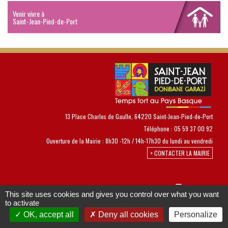
Venir vivre à
Saint-Jean-Pied-de-Port
13 Place Charles de Gaulle, 64220 Saint-Jean-Pied-de-Port
Téléphone : 05 59 37 00 92
Ouverture de la Mairie : 8h30 -12h / 14h-17h30 du lundi au vendredi
> CONTACTER LA MAIRIE
This site uses cookies and gives you control over what you want
to activate
Conception – réalisation : Novaldi
Contact
Plan du site
|
|
|
OK, accept all
Deny all cookies
Personalize
Mentions légales
Accessibilité (non conforme)
Cookies
|
|
|